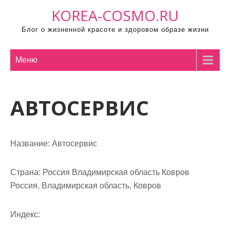
П
KOREA-COSMO.RU
р
Блог о жизненной красоте и здоровом образе жизни
о
м
о
Меню
т
а
АВТОСЕРВИС
т
ь
к
с
Название:
Автосервис
о
д
Страна:
Россия Владимирская область Ковров
е
Россия, Владимирская область, Ковров
р
ж
Индекс:
и