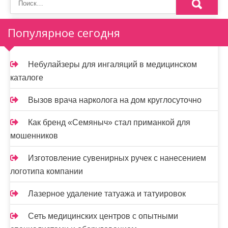
м
о
Популярное сегодня
м
у
Небулайзеры для ингаляций в медицинском
каталоге
Вызов врача нарколога на дом круглосуточно
Как бренд «Семяныч» стал приманкой для
мошенников
Изготовление сувенирных ручек с нанесением
логотипа компании
Лазерное удаление татуажа и татуировок
Сеть медицинских центров с опытными