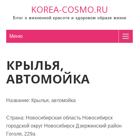
П
KOREA-COSMO.RU
р
Блог о жизненной красоте и здоровом образе жизни
о
м
о
Меню
т
а
КРЫЛЬЯ,
т
ь
АВТОМОЙКА
к
с
о
Название:
Крылья, автомойка
д
е
р
Страна:
Новосибирская область Новосибирск
ж
городской округ Новосибирск Дзержинский район
и
Гоголя, 229а