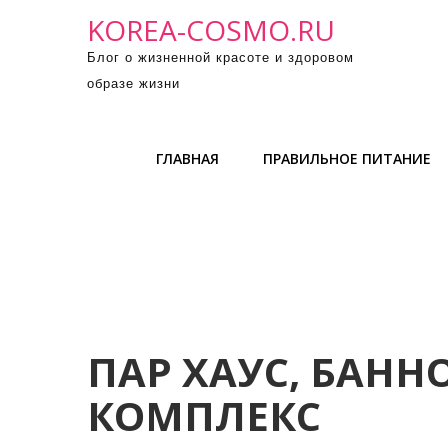
П
KOREA-COSMO.RU
р
Блог о жизненной красоте и здоровом
о
образе жизни
м
о
т
ГЛАВНАЯ
ПРАВИЛЬНОЕ ПИТАНИЕ
а
т
ь
к
с
о
д
е
ПАР ХАУС, БАН
р
КОМПЛЕКС
ж
и