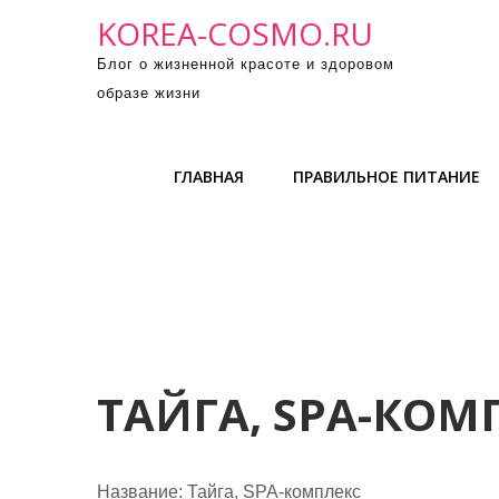
П
KOREA-COSMO.RU
р
Блог о жизненной красоте и здоровом
о
образе жизни
м
о
т
ГЛАВНАЯ
ПРАВИЛЬНОЕ ПИТАНИЕ
а
т
ь
к
с
о
д
е
ТАЙГА, SPA-КОМ
р
ж
и
Название:
Тайга, SPA-комплекс