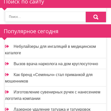
Поиск по сайту
я
п
о
Популярное сегодня
з
а
Небулайзеры для ингаляций в медицинском
п
каталоге
и
Вызов врача нарколога на дом круглосуточно
с
Как бренд «Семяныч» стал приманкой для
я
мошенников
м
Изготовление сувенирных ручек с нанесением
логотипа компании
Лазерное удаление татуажа и татуировок