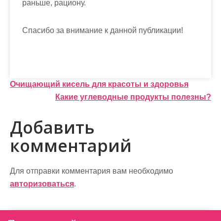
раньше, рациону.
Спасибо за внимание к данной публикации!
Н
Очищающий кисель для красоты и здоровья
Какие углеводные продукты полезны?
а
в
Добавить
и
комментарий
г
а
Для отправки комментария вам необходимо
авторизоваться
.
ц
и