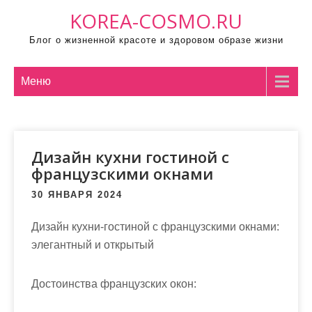
П
KOREA-COSMO.RU
р
Блог о жизненной красоте и здоровом образе жизни
о
м
о
Меню
т
а
т
Дизайн кухни гостиной с
ь
французскими окнами
к
с
30 ЯНВАРЯ 2024
о
д
Дизайн кухни-гостиной с французскими окнами:
е
элегантный и открытый
р
ж
Достоинства французских окон:
и