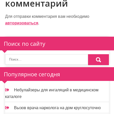
и
комментарий
г
а
Для отправки комментария вам необходимо
авторизоваться
.
ц
и
Поиск по сайту
я
п
о
Популярное сегодня
з
а
Небулайзеры для ингаляций в медицинском
п
каталоге
и
Вызов врача нарколога на дом круглосуточно