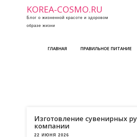
П
KOREA-COSMO.RU
р
Блог о жизненной красоте и здоровом
о
образе жизни
м
о
т
ГЛАВНАЯ
ПРАВИЛЬНОЕ ПИТАНИЕ
а
т
ь
к
с
о
д
е
р
Изготовление сувенирных ру
ж
компании
и
22 ИЮНЯ 2026