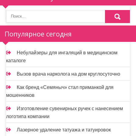
п
о
з
Популярное сегодня
а
п
Небулайзеры для ингаляций в медицинском
и
каталоге
с
Вызов врача нарколога на дом круглосуточно
я
Как бренд «Семяныч» стал приманкой для
м
мошенников
Изготовление сувенирных ручек с нанесением
логотипа компании
Лазерное удаление татуажа и татуировок