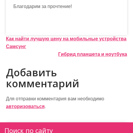
Благодарим за прочтение!
Н
Как найти лучшую цену на мобильные устройства
Самсунг
а
Гибрид планшета и ноутбука
в
Добавить
и
комментарий
г
а
Для отправки комментария вам необходимо
ц
авторизоваться
.
и
я
Поиск по сайту