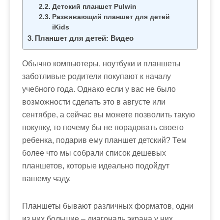
м
Детский планшет Pulwin
о
Развивающий планшет для детей
iKids
м
Планшет для детей: Видео
у
Обычно компьютеры, ноутбуки и планшеты
заботливые родители покупают к началу
учебного года. Однако если у вас не было
возможности сделать это в августе или
сентябре, а сейчас вы можете позволить такую
покупку, то почему бы не порадовать своего
ребенка, подарив ему планшет детский? Тем
более что мы собрали список дешевых
планшетов, которые идеально подойдут
вашему чаду.
Планшеты бывают различных форматов, одни
из них большие – диагональ экрана у них