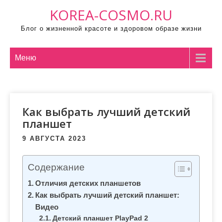
П
KOREA-COSMO.RU
р
Блог о жизненной красоте и здоровом образе жизни
о
м
о
Меню
т
а
т
Как выбрать лучший детский
ь
планшет
к
с
9 АВГУСТА 2023
о
д
Содержание
е
Отличия детских планшетов
р
Как выбрать лучший детский планшет:
ж
Видео
и
Детский планшет PlayPad 2