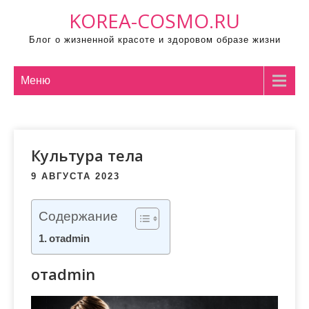
П
KOREA-COSMO.RU
р
Блог о жизненной красоте и здоровом образе жизни
о
м
о
Меню
т
а
т
Культура тела
ь
к
9 АВГУСТА 2023
с
о
Содержание
д
отadmin
е
р
отadmin
ж
и