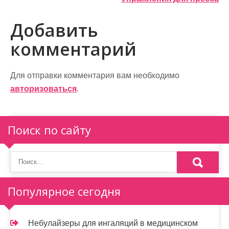
а
в
Добавить
и
комментарий
г
а
Для отправки комментария вам необходимо
авторизоваться
.
ц
и
Поиск по сайту
я
п
о
Популярное сегодня
з
а
Небулайзеры для ингаляций в медицинском