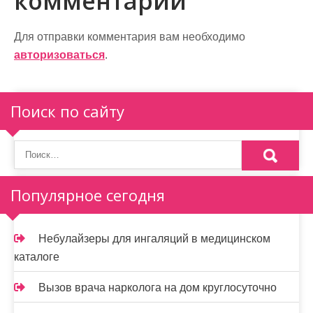
комментарий
г
а
Для отправки комментария вам необходимо
авторизоваться
.
ц
и
Поиск по сайту
я
п
о
Популярное сегодня
з
а
Небулайзеры для ингаляций в медицинском
п
каталоге
и
Вызов врача нарколога на дом круглосуточно
с