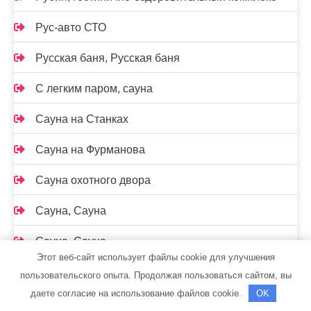
Рус-авто СТО
Русская баня, Русская баня
С легким паром, сауна
Сауна на Станках
Сауна на Фурманова
Сауна охотного двора
Сауна, Сауна
Сауна, Сауна
Этот веб-сайт использует файлы cookie для улучшения
Сауны Питера, На Доблести
пользовательского опыта. Продолжая пользоваться сайтом, вы
даете согласие на использование файлов cookie.
OK
Сельмашевские бани, банный комплекс