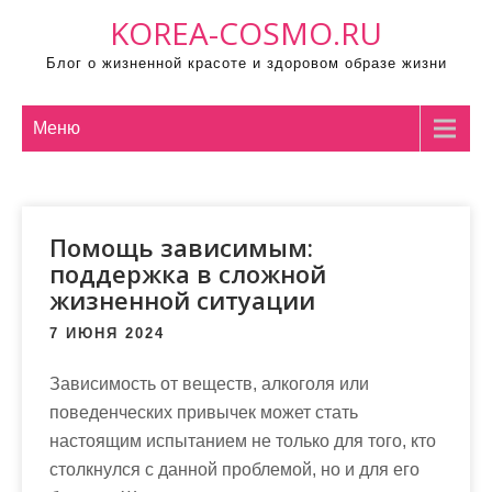
П
KOREA-COSMO.RU
р
Блог о жизненной красоте и здоровом образе жизни
о
м
о
Меню
т
а
т
Помощь зависимым:
ь
поддержка в сложной
к
жизненной ситуации
с
о
7 ИЮНЯ 2024
д
Зависимость от веществ, алкоголя или
е
поведенческих привычек может стать
р
настоящим испытанием не только для того, кто
ж
столкнулся с данной проблемой, но и для его
и