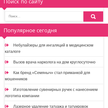
п
Поиск по сайту
о
з
а
Популярное сегодня
п
и
Небулайзеры для ингаляций в медицинском
каталоге
с
я
Вызов врача нарколога на дом круглосуточно
м
Как бренд «Семяныч» стал приманкой для
мошенников
Изготовление сувенирных ручек с нанесением
логотипа компании
Лазерное удаление татуажа и татуировок