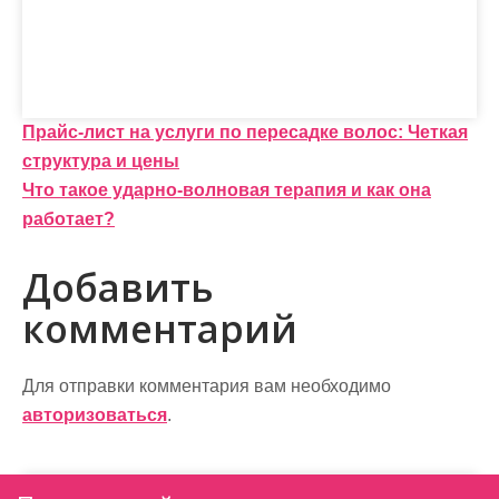
Н
Прайс-лист на услуги по пересадке волос: Четкая
структура и цены
а
Что такое ударно-волновая терапия и как она
в
работает?
и
Добавить
г
комментарий
а
ц
Для отправки комментария вам необходимо
и
авторизоваться
.
я