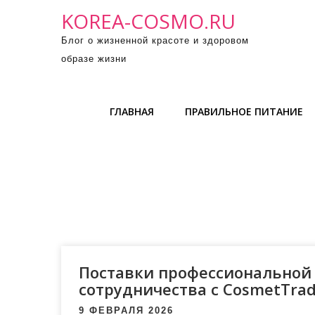
П
KOREA-COSMO.RU
р
Блог о жизненной красоте и здоровом
о
образе жизни
м
о
т
ГЛАВНАЯ
ПРАВИЛЬНОЕ ПИТАНИЕ
а
т
ь
к
с
о
д
е
р
Поставки профессиональной 
ж
сотрудничества с CosmetTra
и
9 ФЕВРАЛЯ 2026