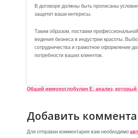
В договоре должны быть прописаны условия
защитит ваши интересы.
Таким образом, поставки профессиональной
ведения бизнеса в индустрии красоты. Выб
сотрудничества и грамотное оформление дог
потребности ваших клиентов.
Н
Общий иммуноглобулин Е: анализ, который
а
в
Добавить коммент
и
г
Для отправки комментария вам необходимо
ав