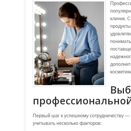
Професси
популярн
клиник. 
продукты
удовлетв
понимать
поставщи
надежног
дополнит
косметик
Выб
профессиональной
Первый шаг к успешному сотрудничеству — 
учитывать несколько факторов: