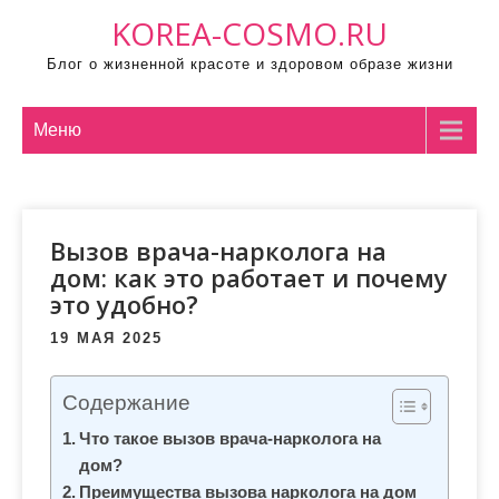
П
KOREA-COSMO.RU
р
Блог о жизненной красоте и здоровом образе жизни
о
м
о
Меню
т
а
т
Вызов врача-нарколога на
ь
дом: как это работает и почему
к
это удобно?
с
о
19 МАЯ 2025
д
е
Содержание
р
Что такое вызов врача-нарколога на
ж
дом?
и
Преимущества вызова нарколога на дом