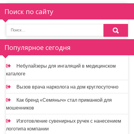
я
п
Поиск по сайту
о
з
а
Популярное сегодня
п
и
Небулайзеры для ингаляций в медицинском
каталоге
с
я
Вызов врача нарколога на дом круглосуточно
м
Как бренд «Семяныч» стал приманкой для
мошенников
Изготовление сувенирных ручек с нанесением
логотипа компании