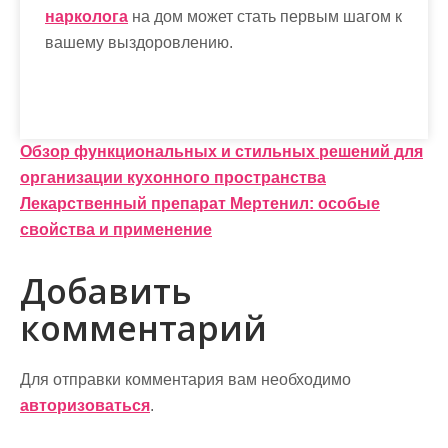
нарколога
на дом может стать первым шагом к
вашему выздоровлению.
Н
Обзор функциональных и стильных решений для
организации кухонного пространства
а
Лекарственный препарат Мертенил: особые
в
свойства и применение
и
Добавить
г
комментарий
а
ц
Для отправки комментария вам необходимо
и
авторизоваться
.