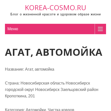
П
KOREA-COSMO.RU
р
Блог о жизненной красоте и здоровом образе жизни
о
м
о
Меню
т
а
АГАТ, АВТОМОЙКА
т
ь
к
с
Название:
Агат, автомойка
о
д
Страна:
Новосибирская область Новосибирск
е
городской округ Новосибирск Заельцовский район
р
Кропоткина, 201
ж
и
Категория:
Автомойки, Чистка ковров