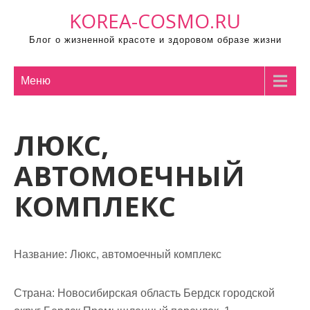
П
KOREA-COSMO.RU
р
Блог о жизненной красоте и здоровом образе жизни
о
м
о
Меню
т
а
ЛЮКС,
т
ь
АВТОМОЕЧНЫЙ
к
с
КОМПЛЕКС
о
д
е
Название:
Люкс, автомоечный комплекс
р
ж
Страна:
Новосибирская область Бердск городской
и