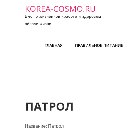
П
KOREA-COSMO.RU
р
Блог о жизненной красоте и здоровом
о
образе жизни
м
о
т
ГЛАВНАЯ
ПРАВИЛЬНОЕ ПИТАНИЕ
а
т
ь
к
с
о
д
е
ПАТРОЛ
р
ж
и
Название:
Патрол