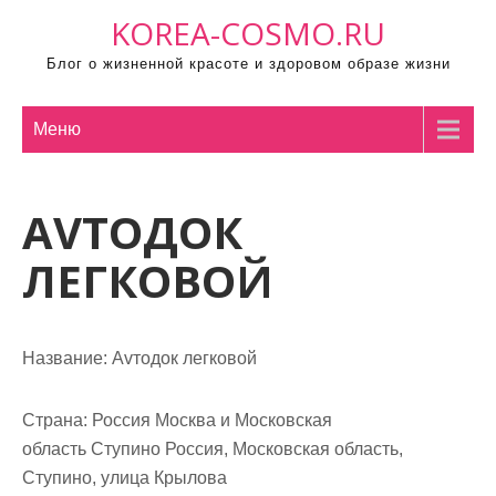
П
KOREA-COSMO.RU
р
Блог о жизненной красоте и здоровом образе жизни
о
м
о
Меню
т
а
АVТОДОК
т
ь
ЛЕГКОВОЙ
к
с
о
Название:
Аvтодок легковой
д
е
р
Страна:
Россия Москва и Московская
ж
область Ступино Россия, Московская область,
и
Ступино, улица Крылова