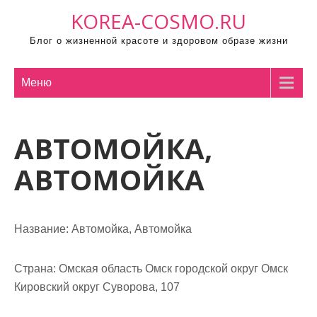
П
KOREA-COSMO.RU
р
Блог о жизненной красоте и здоровом образе жизни
о
м
о
Меню
т
а
АВТОМОЙКА,
т
ь
АВТОМОЙКА
к
с
о
Название:
Автомойка, Автомойка
д
е
р
Страна:
Омская область Омск городской округ Омск
ж
Кировский округ Суворова, 107
и