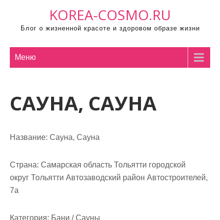
П
KOREA-COSMO.RU
р
Блог о жизненной красоте и здоровом образе жизни
о
м
о
Меню
т
а
САУНА, САУНА
т
ь
к
с
Название:
Сауна, Сауна
о
д
Страна:
Самарская область Тольятти городской
е
округ Тольятти Автозаводский район Автостроителей,
р
7а
ж
и
Категория:
Бани / Сауны