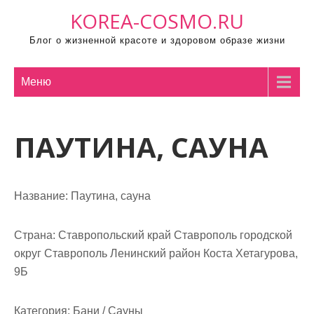
П
KOREA-COSMO.RU
р
Блог о жизненной красоте и здоровом образе жизни
о
м
о
Меню
т
а
ПАУТИНА, САУНА
т
ь
к
с
Название:
Паутина, сауна
о
д
Страна:
Ставропольский край Ставрополь городской
е
округ Ставрополь Ленинский район Коста Хетагурова,
р
9Б
ж
и
Категория:
Бани / Сауны