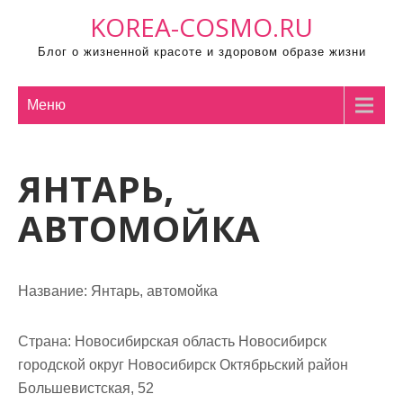
П
KOREA-COSMO.RU
р
Блог о жизненной красоте и здоровом образе жизни
о
м
о
Меню
т
а
ЯНТАРЬ,
т
ь
АВТОМОЙКА
к
с
о
Название:
Янтарь, автомойка
д
е
р
Страна:
Новосибирская область Новосибирск
ж
городской округ Новосибирск Октябрьский район
и
Большевистская, 52