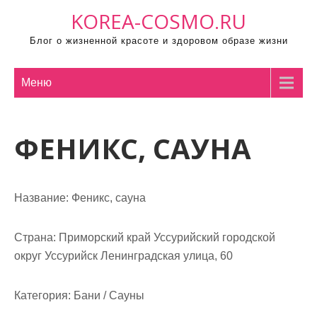
П
KOREA-COSMO.RU
р
Блог о жизненной красоте и здоровом образе жизни
о
м
о
Меню
т
а
ФЕНИКС, САУНА
т
ь
к
с
Название:
Феникс, сауна
о
д
Страна:
Приморский край Уссурийский городской
е
округ Уссурийск Ленинградская улица, 60
р
ж
Категория:
Бани / Сауны
и