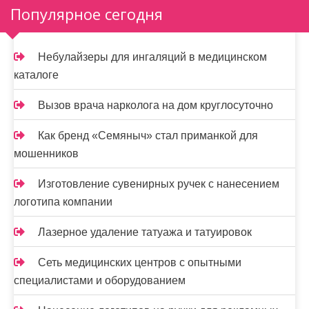
м
Популярное сегодня
о
м
Небулайзеры для ингаляций в медицинском
у
каталоге
Вызов врача нарколога на дом круглосуточно
Как бренд «Семяныч» стал приманкой для
мошенников
Изготовление сувенирных ручек с нанесением
логотипа компании
Лазерное удаление татуажа и татуировок
Сеть медицинских центров с опытными
специалистами и оборудованием