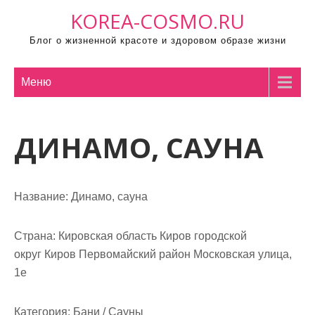
П
KOREA-COSMO.RU
р
Блог о жизненной красоте и здоровом образе жизни
о
м
о
Меню
т
а
ДИНАМО, САУНА
т
ь
к
с
Название:
Динамо, сауна
о
д
Страна:
Кировская область Киров городской
е
округ Киров Первомайский район Московская улица,
р
1е
ж
и
Категория:
Бани / Сауны