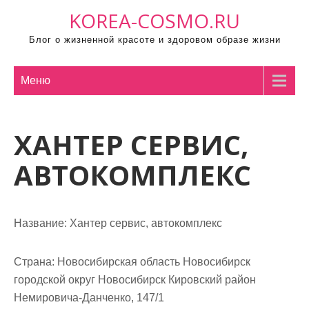
П
KOREA-COSMO.RU
р
Блог о жизненной красоте и здоровом образе жизни
о
м
о
Меню
т
а
ХАНТЕР СЕРВИС,
т
ь
АВТОКОМПЛЕКС
к
с
о
Название:
Хантер сервис, автокомплекс
д
е
р
Страна:
Новосибирская область Новосибирск
ж
городской округ Новосибирск Кировский район
и
Немировича-Данченко, 147/1