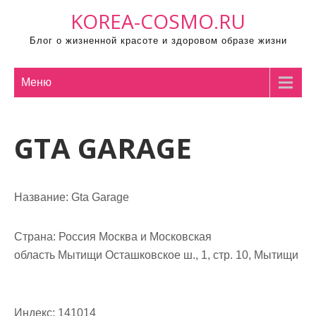
П
KOREA-COSMO.RU
р
Блог о жизненной красоте и здоровом образе жизни
о
м
о
Меню
т
а
GTA GARAGE
т
ь
к
с
Название:
Gta Garage
о
д
Страна:
Россия Москва и Московская
е
область Мытищи Осташковское ш., 1, стр. 10, Мытищи
р
ж
и
Индекс:
141014