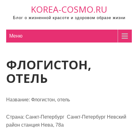
П
KOREA-COSMO.RU
р
Блог о жизненной красоте и здоровом образе жизни
о
м
о
Меню
т
а
ФЛОГИСТОН,
т
ь
ОТЕЛЬ
к
с
о
Название:
Флогистон, отель
д
е
р
Страна:
Санкт-Петербург Санкт-Петербург Невский
ж
район станция Нева, 78а
и